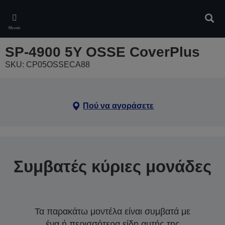
Skip
to
Αναζ
main
Μενού
content
SP-4900 5Y OSSE CoverPlus
SKU: CP05OSSECA88
Πού να αγοράσετε
Συμβατές κύριες μονάδες
Τα παρακάτω μοντέλα είναι συμβατά με
ένα ή περισσότερα είδη αυτής της