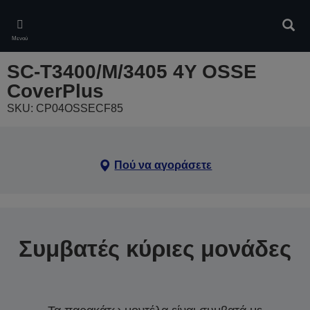
Skip
to
Αναζ
main
Μενού
content
SC-T3400/M/3405 4Y OSSE
CoverPlus
SKU: CP04OSSECF85
Πού να αγοράσετε
Συμβατές κύριες μονάδες