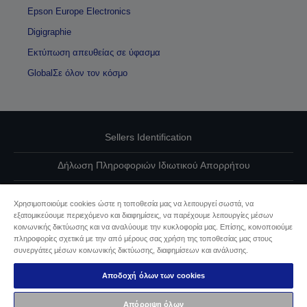
Epson Europe Electronics
Digigraphie
Εκτύπωση απευθείας σε ύφασμα
GlobalΣε όλον τον κόσμο
Sellers Identification
Δήλωση Πληροφοριών Ιδιωτικού Απορρήτου
EU Data Act Compliance
Χρησιμοποιούμε cookies ώστε η τοποθεσία μας να λειτουργεί σωστά, να
εξατομικεύουμε περιεχόμενο και διαφημίσεις, να παρέχουμε λειτουργίες μέσων
Επικοινωνήστε μαζί μας για τα δεδομένα σας
κοινωνικής δικτύωσης και να αναλύουμε την κυκλοφορία μας. Επίσης, κοινοποιούμε
πληροφορίες σχετικά με την από μέρους σας χρήση της τοποθεσίας μας στους
Πληροφορίες σχετικά με τα cookie
συνεργάτες μέσων κοινωνικής δικτύωσης, διαφημίσεων και ανάλυσης.
Αποδοχή όλων των cookies
Δέσμευση της Epson για προσβασιμότητα
Απόρριψη όλων