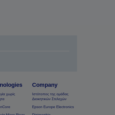
nologies
Company
γία χωρίς
Ιστότοπος της ομάδας
ητα
Διοικητικών Στελεχών
onCore
Epson Europe Electronics
γία Micro Piezo
Digigraphie