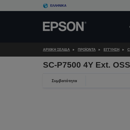
Skip
ΕΛΛΗΝΙΚΆ
to
main
content
ΑΡΧΙΚΗ ΣΕΛΙΔΑ
ΠΡΟΪΌΝΤΑ
ΕΓΓΎΗΣΗ
C
SC-P7500 4Y Ext. OS
Συμβατότητα