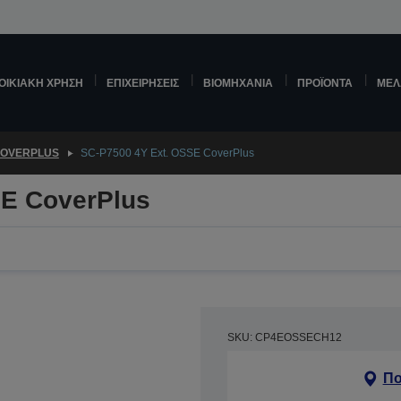
ΟΙΚΙΑΚΉ ΧΡΉΣΗ
ΕΠΙΧΕΙΡΉΣΕΙΣ
ΒΙΟΜΗΧΑΝΊΑ
ΠΡΟΪΌΝΤΑ
ΜΕΛ
OVERPLUS
SC-P7500 4Y Ext. OSSE CoverPlus
SE CoverPlus
SKU: CP4EOSSECH12
Πο