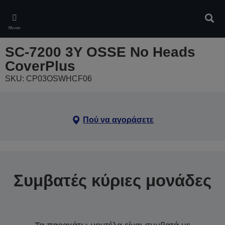
Skip
to
Αναζ
main
Μενού
content
SC-7200 3Y OSSE No Heads
CoverPlus
SKU: CP03OSWHCF06
Πού να αγοράσετε
Συμβατές κύριες μονάδες