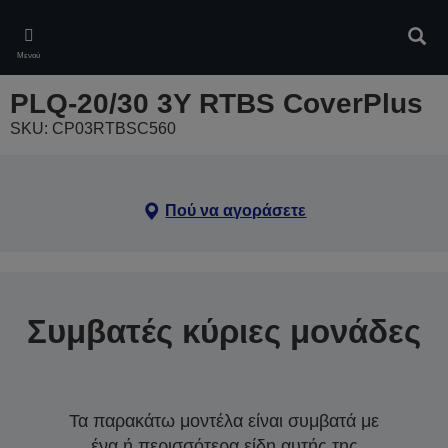
Skip
to
Αναζ
main
Μενού
content
PLQ-20/30 3Y RTBS CoverPlus
SKU: CP03RTBSC560
Πού να αγοράσετε
Συμβατές κύριες μονάδες
Τα παρακάτω μοντέλα είναι συμβατά με
ένα ή περισσότερα είδη αυτής της