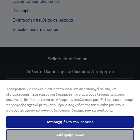
Epson Europe Electronics
Digigraphie
Εκτύπωση απευθείας σε ύφασμα
GlobalΣε όλον τον κόσμο
Sellers Identification
Δήλωση Πληροφοριών Ιδιωτικού Απορρήτου
EU Data Act Compliance
Χρησιμοποιούμε cookies ώστε η τοποθεσία μας να λειτουργεί σωστά, να
εξατομικεύουμε περιεχόμενο και διαφημίσεις, να παρέχουμε λειτουργίες μέσων
Επικοινωνήστε μαζί μας για τα δεδομένα σας
κοινωνικής δικτύωσης και να αναλύουμε την κυκλοφορία μας. Επίσης, κοινοποιούμε
πληροφορίες σχετικά με την από μέρους σας χρήση της τοποθεσίας μας στους
Πληροφορίες σχετικά με τα cookie
συνεργάτες μέσων κοινωνικής δικτύωσης, διαφημίσεων και ανάλυσης.
Αποδοχή όλων των cookies
Δέσμευση της Epson για προσβασιμότητα
Απόρριψη όλων