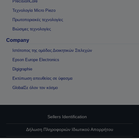
PrecisionCore
Τεχνολογία Micro Piezo
Πρωτοποριακές τεχνολογίες
Βιώσιμες τεχνολογίες
Company
Ιστότοπος της ομάδας Διοικητικών Στελεχών
Epson Europe Electronics
Digigraphie
Εκτύπωση απευθείας σε ύφασμα
GlobalΣε όλον τον κόσμο
Sellers Identification
Δήλωση Πληροφοριών Ιδιωτικού Απορρήτου