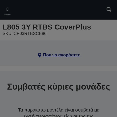
Skip
to
Αναζ
main
Μενού
content
L805 3Y RTBS CoverPlus
SKU: CP03RTBSCE86
Πού να αγοράσετε
Συμβατές κύριες μονάδες
Τα παρακάτω μοντέλα είναι συμβατά με
ένα ή περισσότερα είδη αυτής της