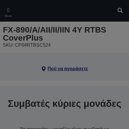
Skip
to
Αναζ
main
Μενού
content
FX-890/A/AII/II/IIN 4Y RTBS
CoverPlus
SKU: CP04RTBSC524
Πού να αγοράσετε
Συμβατές κύριες μονάδες