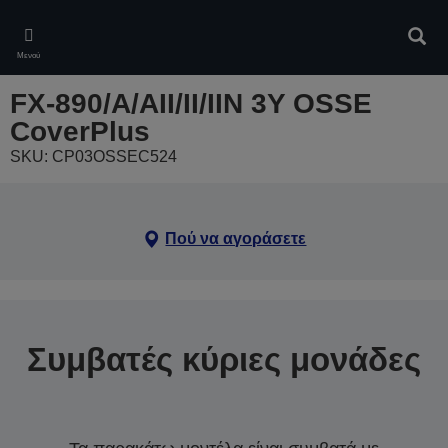
Skip
to
Αναζ
main
Μενού
content
FX-890/A/AII/II/IIN 3Y OSSE
CoverPlus
SKU: CP03OSSEC524
Πού να αγοράσετε
Συμβατές κύριες μονάδες