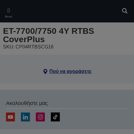
Skip
to
Αναζ
main
Μενού
content
ET-7700/7750 4Y RTBS
CoverPlus
SKU: CP04RTBSCG16
Πού να αγοράσετε
Ακολουθήστε μας