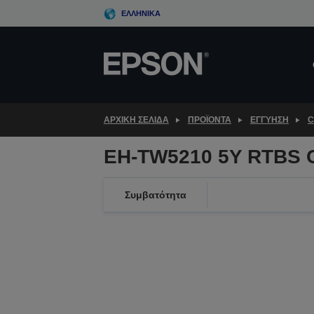
Skip
ΕΛΛΗΝΙΚΆ
to
main
content
ΑΡΧΙΚΗ ΣΕΛΙΔΑ
ΠΡΟΪΌΝΤΑ
ΕΓΓΎΗΣΗ
C
EH-TW5210 5Y RTBS 
Συμβατότητα