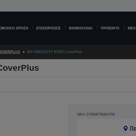
ΟΙΚΙΑΚΉ ΧΡΉΣΗ
ΕΠΙΧΕΙΡΉΣΕΙΣ
ΒΙΟΜΗΧΑΝΊΑ
ΠΡΟΪΌΝΤΑ
ΜΕΛ
OVERPLUS
EH-TW5210 5Y RTBS CoverPlus
CoverPlus
SKU: CP05RTBSH708
Πο