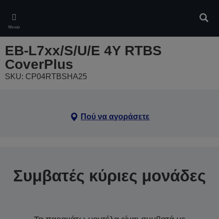
Skip
to
Αναζ
main
Μενού
content
EB-L7xx/S/U/E 4Y RTBS
CoverPlus
SKU: CP04RTBSHA25
Πού να αγοράσετε
Συμβατές κύριες μονάδες