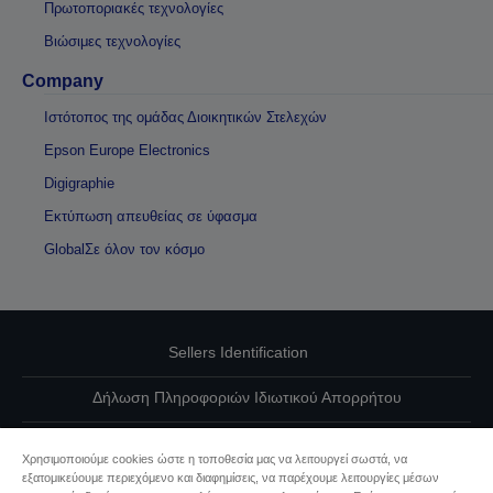
Πρωτοποριακές τεχνολογίες
Βιώσιμες τεχνολογίες
Company
Ιστότοπος της ομάδας Διοικητικών Στελεχών
Epson Europe Electronics
Digigraphie
Εκτύπωση απευθείας σε ύφασμα
GlobalΣε όλον τον κόσμο
Sellers Identification
Δήλωση Πληροφοριών Ιδιωτικού Απορρήτου
EU Data Act Compliance
Χρησιμοποιούμε cookies ώστε η τοποθεσία μας να λειτουργεί σωστά, να
εξατομικεύουμε περιεχόμενο και διαφημίσεις, να παρέχουμε λειτουργίες μέσων
Επικοινωνήστε μαζί μας για τα δεδομένα σας