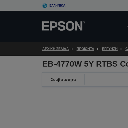
Skip
ΕΛΛΗΝΙΚΆ
to
main
content
ΑΡΧΙΚΗ ΣΕΛΙΔΑ
ΠΡΟΪΌΝΤΑ
ΕΓΓΎΗΣΗ
C
EB-4770W 5Y RTBS C
Συμβατότητα