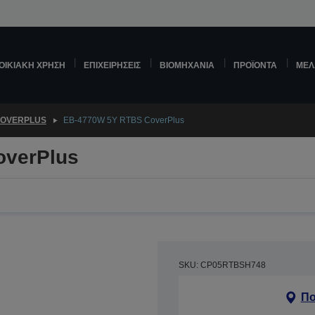
ΟΙΚΙΑΚΉ ΧΡΉΣΗ
ΕΠΙΧΕΙΡΉΣΕΙΣ
ΒΙΟΜΗΧΑΝΊΑ
ΠΡΟΪΌΝΤΑ
ΜΕΛ
OVERPLUS
EB-4770W 5Y RTBS CoverPlus
overPlus
SKU: CP05RTBSH748
Πο