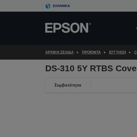
Skip
ΕΛΛΗΝΙΚΆ
to
main
content
ΑΡΧΙΚΗ ΣΕΛΙΔΑ
ΠΡΟΪΌΝΤΑ
ΕΓΓΎΗΣΗ
C
DS-310 5Y RTBS Cove
Συμβατότητα