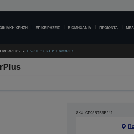
ΟΙΚΙΑΚΉ ΧΡΉΣΗ
ΕΠΙΧΕΙΡΉΣΕΙΣ
ΒΙΟΜΗΧΑΝΊΑ
ΠΡΟΪΌΝΤΑ
ΜΕΛ
OVERPLUS
DS-310 5Y RTBS CoverPlus
rPlus
SKU: CP05RTBSB241
Πο