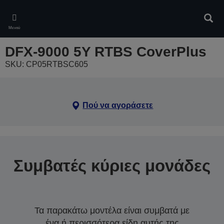
Skip
to
Αναζ
main
Μενού
content
DFX-9000 5Y RTBS CoverPlus
SKU: CP05RTBSC605
Πού να αγοράσετε
Συμβατές κύριες μονάδες
Τα παρακάτω μοντέλα είναι συμβατά με
ένα ή περισσότερα είδη αυτής της