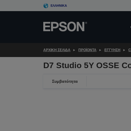
Skip
ΕΛΛΗΝΙΚΆ
to
main
content
ΑΡΧΙΚΗ ΣΕΛΙΔΑ
ΠΡΟΪΌΝΤΑ
ΕΓΓΎΗΣΗ
C
D7 Studio 5Y OSSE C
Συμβατότητα