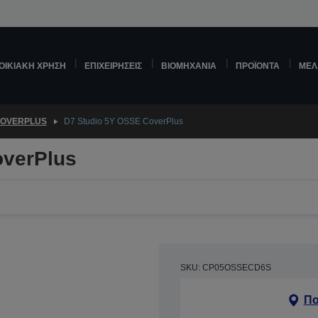
ΟΙΚΙΑΚΉ ΧΡΉΣΗ
ΕΠΙΧΕΙΡΉΣΕΙΣ
ΒΙΟΜΗΧΑΝΊΑ
ΠΡΟΪΌΝΤΑ
ΜΕΛ
OVERPLUS
D7 Studio 5Y OSSE CoverPlus
overPlus
SKU: CP05OSSECD6S
Πο