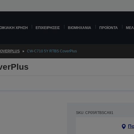
ΟΙΚΙΑΚΉ ΧΡΉΣΗ
ΕΠΙΧΕΙΡΉΣΕΙΣ
ΒΙΟΜΗΧΑΝΊΑ
ΠΡΟΪΌΝΤΑ
ΜΕΛ
OVERPLUS
CW-C710 5Y RTBS CoverPlus
verPlus
SKU: CP05RTBSCA91
Πο