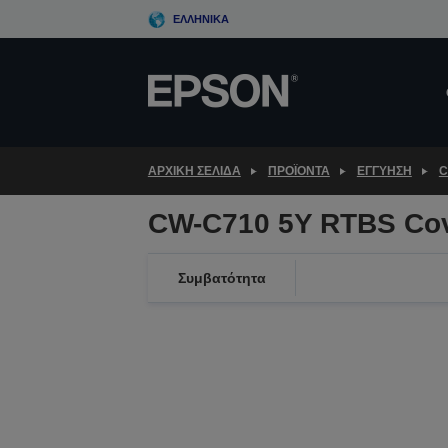
Skip
ΕΛΛΗΝΙΚΆ
to
main
content
ΑΡΧΙΚΗ ΣΕΛΙΔΑ
ΠΡΟΪΌΝΤΑ
ΕΓΓΎΗΣΗ
C
CW-C710 5Y RTBS Co
Συμβατότητα