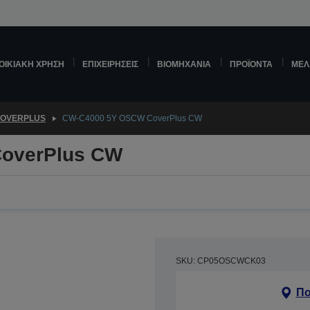
ΟΙΚΙΑΚΉ ΧΡΉΣΗ
ΕΠΙΧΕΙΡΉΣΕΙΣ
ΒΙΟΜΗΧΑΝΊΑ
ΠΡΟΪΌΝΤΑ
ΜΕΛ
OVERPLUS
CW-C4000 5Y OSCW CoverPlus CW
overPlus CW
SKU: CP05OSCWCK03
Πο