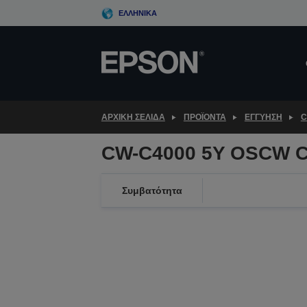
Skip
ΕΛΛΗΝΙΚΆ
to
main
content
ΑΡΧΙΚΗ ΣΕΛΙΔΑ
ΠΡΟΪΌΝΤΑ
ΕΓΓΎΗΣΗ
C
CW-C4000 5Y OSCW C
Συμβατότητα