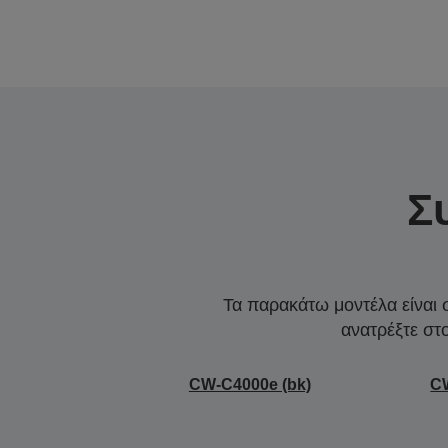
Σ
Τα παρακάτω μοντέλα είναι 
ανατρέξτε στ
CW-C4000e (bk)
C