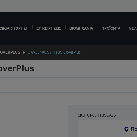
ΟΙΚΙΑΚΉ ΧΡΉΣΗ
ΕΠΙΧΕΙΡΉΣΕΙΣ
ΒΙΟΜΗΧΑΝΊΑ
ΠΡΟΪΌΝΤΑ
ΜΕΛ
OVERPLUS
CW-C3400 5Y RTBS CoverPlus
overPlus
SKU: CP05RTBSCA26
Πο