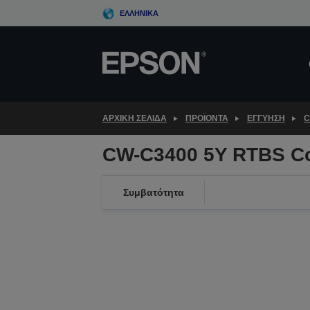
Skip
ΕΛΛΗΝΙΚΆ
to
main
content
ΑΡΧΙΚΗ ΣΕΛΙΔΑ
ΠΡΟΪΌΝΤΑ
ΕΓΓΎΗΣΗ
C
CW-C3400 5Y RTBS C
Συμβατότητα