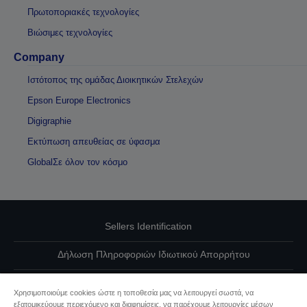
Πρωτοποριακές τεχνολογίες
Βιώσιμες τεχνολογίες
Company
Ιστότοπος της ομάδας Διοικητικών Στελεχών
Epson Europe Electronics
Digigraphie
Εκτύπωση απευθείας σε ύφασμα
GlobalΣε όλον τον κόσμο
Sellers Identification
Δήλωση Πληροφοριών Ιδιωτικού Απορρήτου
EU Data Act Compliance
Χρησιμοποιούμε cookies ώστε η τοποθεσία μας να λειτουργεί σωστά, να
εξατομικεύουμε περιεχόμενο και διαφημίσεις, να παρέχουμε λειτουργίες μέσων