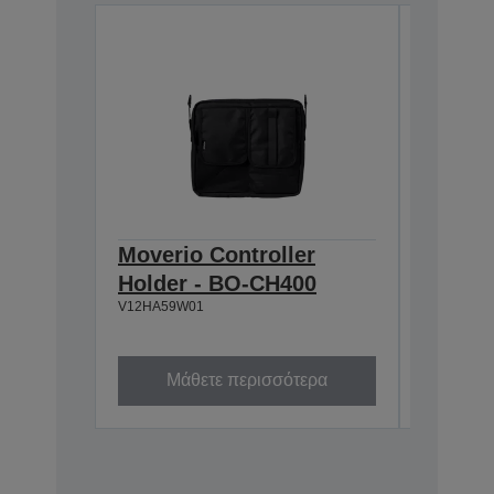
Moverio Controller
Moveri
Holder - BO-CH400
45CS S
V12HA59W01
SP450
V12HA61W
Μάθετε περισσότερα
Μά