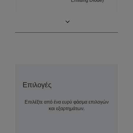
Emitting Diode)
0,45 inch wide
Μέγεθος οθόνης
panel (16:9)
Επιλογές
Επιλέξτε από ένα ευρύ φάσμα επιλογών
και εξαρτημάτων.