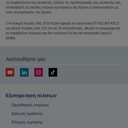
τη συμβατότητα της συσκευής, ελέγξτε τις προδιαγραφές της συσκευής σας,
επισκεφτείτε τις σελίδες συχνών ερωτήσεων της Epson ή επικοινωνήστε με
έναν αντιπρόσωπο της Epson.
2 Η δοκιμή πτώσης MIL-STD-810H αφορά τα ακουστικά BT-45C/BT-45CS
και μετρά πτώσεις από 122 cm σε 26 κατευθύνσεις. Μετρά τη συμμόρφωση
σε περιβάλλον δοκιμών και δεν εγγυάται ότι δεν θα προκληθεί ζημιά ή
βλάβη.
Ακολουθήστε μας
Εξυπηρετηση πελατων
Προωθητικές ενέργειες
Δήλωση προϊόντος
Έλεγχος εγγύησης