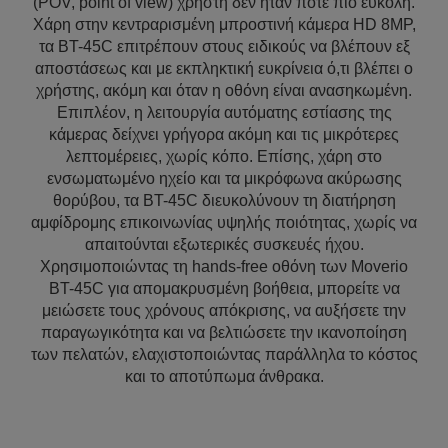
(POV, point of view) χρήστη δεν ήταν ποτέ πιο εύκολη.
Χάρη στην κεντραρισμένη μπροστινή κάμερα HD 8MP,
τα BT-45C επιτρέπουν στους ειδικούς να βλέπουν εξ
αποστάσεως και με εκπληκτική ευκρίνεια ό,τι βλέπει ο
χρήστης, ακόμη και όταν η οθόνη είναι ανασηκωμένη.
Επιπλέον, η λειτουργία αυτόματης εστίασης της
κάμερας δείχνει γρήγορα ακόμη και τις μικρότερες
λεπτομέρειες, χωρίς κόπο. Επίσης, χάρη στο
ενσωματωμένο ηχείο και τα μικρόφωνα ακύρωσης
θορύβου, τα BT-45C διευκολύνουν τη διατήρηση
αμφίδρομης επικοινωνίας υψηλής ποιότητας, χωρίς να
απαιτούνται εξωτερικές συσκευές ήχου.
Χρησιμοποιώντας τη hands-free οθόνη των Moverio
BT-45C για απομακρυσμένη βοήθεια, μπορείτε να
μειώσετε τους χρόνους απόκρισης, να αυξήσετε την
παραγωγικότητα και να βελτιώσετε την ικανοποίηση
των πελατών, ελαχιστοποιώντας παράλληλα το κόστος
και το αποτύπωμα άνθρακα.