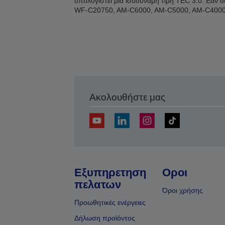
υπολογιστεί μια ισοδύναμη τιμή TEC 3.0. Εάν 
WF-C20750, AM-C6000, AM-C5000, AM-C4000
Ακολουθήστε μας
Εξυπηρετηση
Οροι
πελατων
Όροι χρήσης
Προωθητικές ενέργειες
Δήλωση προϊόντος