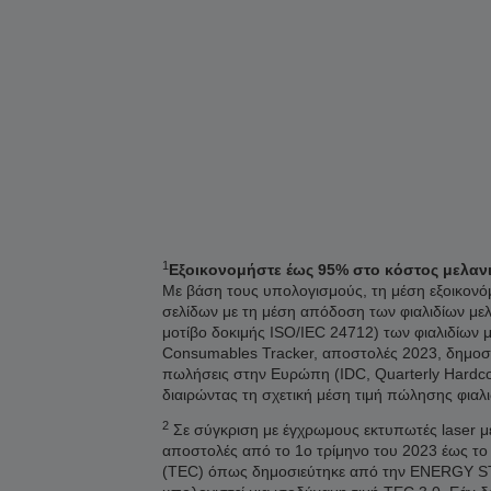
1
Εξοικονομήστε έως 95% στο κόστος μελανιού
Με βάση τους υπολογισμούς, τη μέση εξοικονόμη
σελίδων με τη μέση απόδοση των φιαλιδίων με
μοτίβο δοκιμής ISO/IEC 24712) των φιαλιδίων 
Consumables Tracker, αποστολές 2023, δημοσί
πωλήσεις στην Ευρώπη (IDC, Quarterly Hardco
διαιρώντας τη σχετική μέση τιμή πώλησης φιαλ
2
Σε σύγκριση με έγχρωμους εκτυπωτές laser με
αποστολές από το 1ο τρίμηνο του 2023 έως το
(TEC) όπως δημοσιεύτηκε από την ENERGY STAR