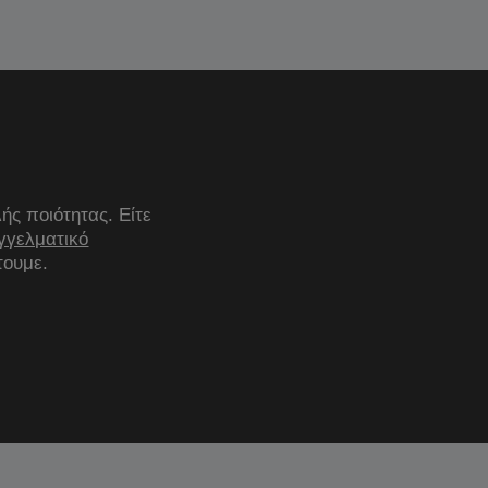
ς ποιότητας. Είτε
γγελματικό
τουμε.