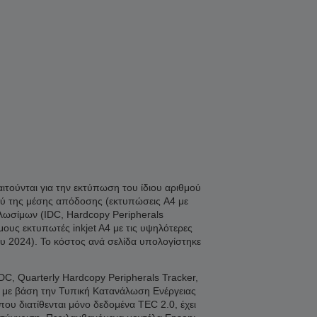
η
ιτούνται για την εκτύπωση του ίδιου αριθμού
ξύ της μέσης απόδοσης (εκτυπώσεις A4 με
λωσίμων (IDC, Hardcopy Peripherals
υς εκτυπωτές inkjet A4 με τις υψηλότερες
υ 2024). Το κόστος ανά σελίδα υπολογίστηκε
C, Quarterly Hardcopy Peripherals Tracker,
η με βάση την Τυπική Κατανάλωση Ενέργειας
 διατίθενται μόνο δεδομένα TEC 2.0, έχει