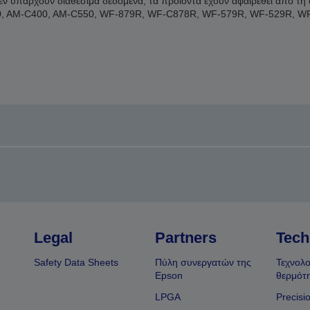
δεν υπάρχουν διαθέσιμα δεδομένα, τα προϊόντα έχουν αφαιρεθεί από τ
, AM-C400, AM-C550, WF-879R, WF-C878R, WF-579R, WF-529R, W
Legal
Partners
Tech
Safety Data Sheets
Πύλη συνεργατών της
Τεχνολο
Epson
θερμότ
LPGA
Precisi