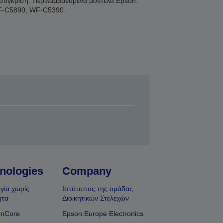
η σύγκριση. Περιλαμβανόμενα μοντέλα Epson:
F-C5890, WF-C5390.
nologies
Company
γία χωρίς
Ιστότοπος της ομάδας
ητα
Διοικητικών Στελεχών
onCore
Epson Europe Electronics