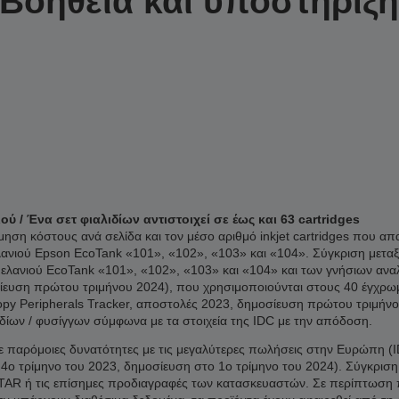
Βοήθεια και υποστήριξ
 / Ένα σετ φιαλιδίων αντιστοιχεί σε έως και 63 cartridges
ση κόστους ανά σελίδα και τον μέσο αριθμό inkjet cartridges που απα
λανιού Epson EcoTank «101», «102», «103» και «104». Σύγκριση μετα
μελανιού EcoTank «101», «102», «103» και «104» και των γνήσιων ανα
ευση πρώτου τριμήνου 2024), που χρησιμοποιούνται στους 40 έγχρωμο
py Peripherals Tracker, αποστολές 2023, δημοσίευση πρώτου τριμήνο
ιδίων / φυσίγγων σύμφωνα με τα στοιχεία της IDC με την απόδοση.
 παρόμοιες δυνατότητες με τις μεγαλύτερες πωλήσεις στην Ευρώπη (ID
 4ο τρίμηνο του 2023, δημοσίευση στο 1ο τρίμηνο του 2024). Σύγκρισ
 ή τις επίσημες προδιαγραφές των κατασκευαστών. Σε περίπτωση που