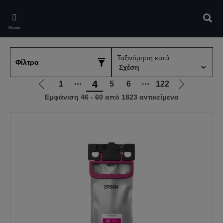
Skip
to
Αναζ
main
Μενού
content
Ταξινόμηση κατά:
Φίλτρα
4
1
⋯
5
6
⋯
122
Μετάβαση
Μετάβαση
Εμφάνιση 46 - 60 από 1823 αντικείμενα
στην
στην
προηγούμενη
επόμενη
σελίδα
σελίδα