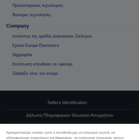
Πρωτοποριακές τεχνολογίες
Βιώσιμες τεχνολογίες
Company
Ιστότοπος της ομάδας Διοικητικών Στελεχών
Epson Europe Electronics
Digigraphie
Εκτύπωση απευθείας σε ύφασμα
GlobalΣε όλον τον κόσμο
Sellers Identification
Δήλωση Πληροφοριών Ιδιωτικού Απορρήτου
EU Data Act Compliance
Χρησιμοποιούμε cookies ώστε η τοποθεσία μας να λειτουργεί σωστά, να
εξατομικεύουμε περιεχόμενο και διαφημίσεις, να παρέχουμε λειτουργίες μέσων