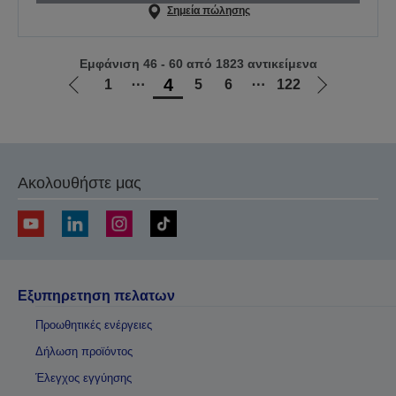
Σημεία πώλησης
Εμφάνιση 46 - 60 από 1823 αντικείμενα
4
1
⋯
5
6
⋯
122
Μετάβαση
Μετάβαση
στην
στην
προηγούμενη
επόμενη
σελίδα
σελίδα
Ακολουθήστε μας
Εξυπηρετηση πελατων
Προωθητικές ενέργειες
Δήλωση προϊόντος
Έλεγχος εγγύησης