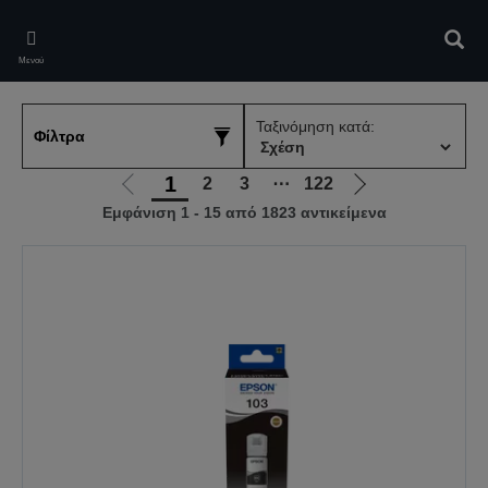
Skip
to
Αναζ
main
Μενού
content
Ταξινόμηση κατά:
Φίλτρα
1
2
3
⋯
122
Μετάβαση
Μετάβαση
Εμφάνιση 1 - 15 από 1823 αντικείμενα
στην
στην
προηγούμενη
επόμενη
σελίδα
σελίδα