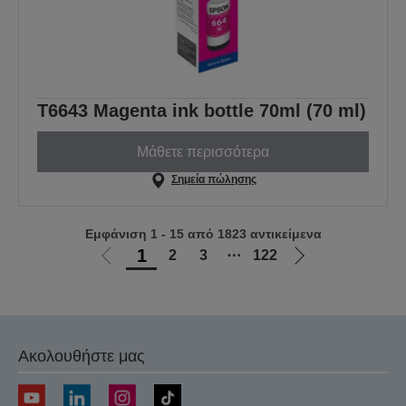
T6643 Magenta ink bottle 70ml (70 ml)
Μάθετε περισσότερα
Σημεία πώλησης
Εμφάνιση 1 - 15 από 1823 αντικείμενα
1
2
3
⋯
122
Μετάβαση
Μετάβαση
στην
στην
προηγούμενη
επόμενη
σελίδα
σελίδα
Ακολουθήστε μας