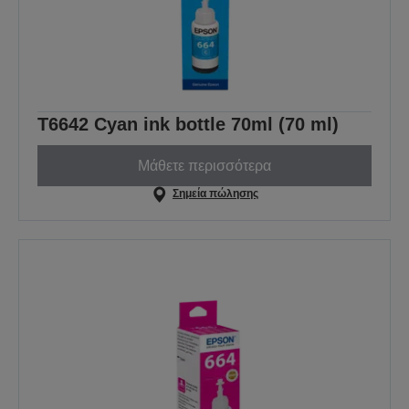
T6642 Cyan ink bottle 70ml (70 ml)
Μάθετε περισσότερα
Σημεία πώλησης