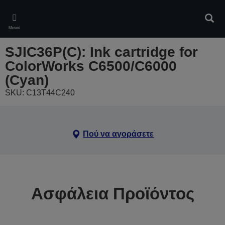
Skip
to
Αναζ
main
Μενού
content
SJIC36P(C): Ink cartridge for
ColorWorks C6500/C6000
(Cyan)
SKU: C13T44C240
Πού να αγοράσετε
Ασφάλεια Προϊόντος