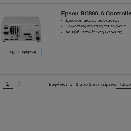
Epson RC800-A Controlle
Σχεδίαση μικρών διαστάσεων
Πολλαπλές εργασίες ταυτόχρονα
Χαμηλή κατανάλωση ενέργειας
Γρήγορη προβολή
1
Εμφάνιση 1 - 2 από 2 αντικείμενα
Ταξιν
Μετάβαση
Μετάβαση
στην
στην
προηγούμενη
επόμενη
ελίδα
σελίδα