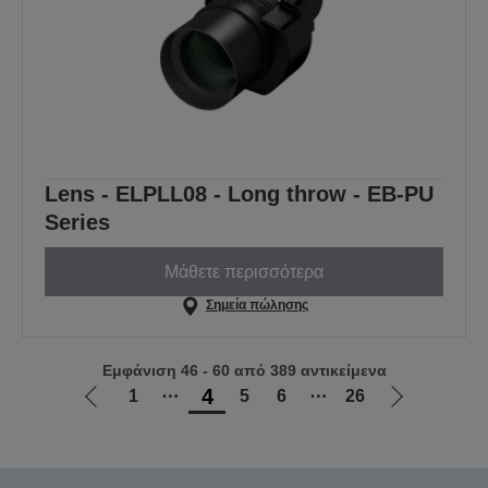
Lens - ELPLL08 - Long throw - EB-PU
Series
Μάθετε περισσότερα
Σημεία πώλησης
Εμφάνιση 46 - 60 από 389 αντικείμενα
4
1
⋯
5
6
⋯
26
Μετάβαση
Μετάβαση
στην
στην
προηγούμενη
επόμενη
σελίδα
σελίδα