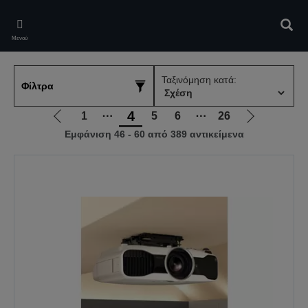
Skip
to
Αναζ
main
Μενού
content
Ταξινόμηση κατά:
Φίλτρα
4
1
⋯
5
6
⋯
26
Μετάβαση
Μετάβαση
Εμφάνιση 46 - 60 από 389 αντικείμενα
στην
στην
προηγούμενη
επόμενη
σελίδα
σελίδα