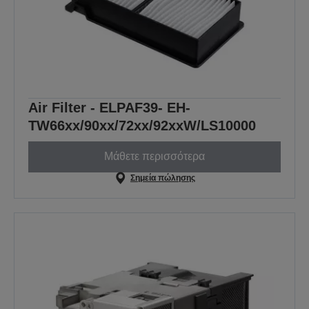
Air Filter - ELPAF39- EH-
TW66xx/90xx/72xx/92xxW/LS10000
Μάθετε περισσότερα
Σημεία πώλησης