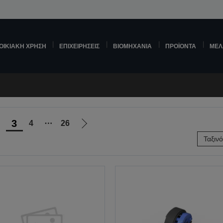
ΟΙΚΙΑΚΉ ΧΡΉΣΗ
ΕΠΙΧΕΙΡΉΣΕΙΣ
ΒΙΟΜΗΧΑΝΊΑ
ΠΡΟΪΌΝΤΑ
ΜΕΛ
3
4
⋯
26
η
Μετάβαση
Ταξιν
στην
μενη
επόμενη
σελίδα