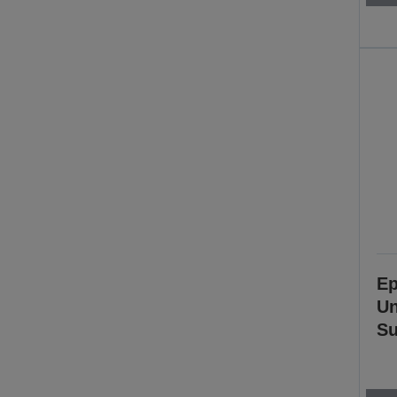
Ep
Un
Su