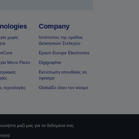
nologies
Company
γία χωρίς
Ιστότοπος της ομάδας
ητα
Διοικητικών Στελεχών
onCore
Epson Europe Electronics
γία Micro Piezo
Digigraphie
οριακές
Εκτύπωση απευθείας σε
γίες
ύφασμα
ς τεχνολογίες
GlobalΣε όλον τον κόσμο
νωνήστε μαζί μας για τα δεδομένα σας
ότητα