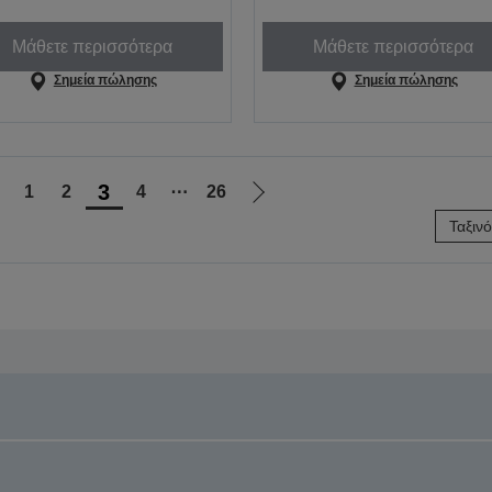
Μάθετε περισσότερα
Μάθετε περισσότερα
Σημεία πώλησης
Σημεία πώλησης
3
1
2
4
⋯
26
Μετάβαση
Μετάβαση
Ταξιν
στην
στην
προηγούμενη
επόμενη
ελίδα
σελίδα