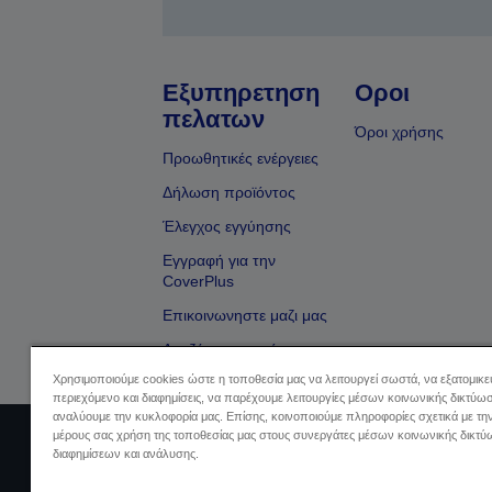
Εξυπηρετηση
Οροι
πελατων
Όροι χρήσης
Προωθητικές ενέργειες
Δήλωση προϊόντος
Έλεγχος εγγύησης
Εγγραφή για την
CoverPlus
Επικοινωνηστε μαζι μας
Αναζήτηση εμπόρου
Χρησιμοποιούμε cookies ώστε η τοποθεσία μας να λειτουργεί σωστά, να εξατομικ
περιεχόμενο και διαφημίσεις, να παρέχουμε λειτουργίες μέσων κοινωνικής δικτύωσ
αναλύουμε την κυκλοφορία μας. Επίσης, κοινοποιούμε πληροφορίες σχετικά με τη
μέρους σας χρήση της τοποθεσίας μας στους συνεργάτες μέσων κοινωνικής δικτύ
Sellers Identification
Δήλωση Πληρο
διαφημίσεων και ανάλυσης.
Πληρ