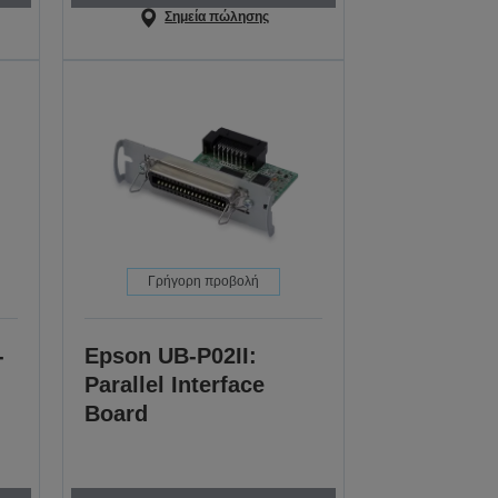
Σημεία πώλησης
Γρήγορη προβολή
-
Epson UB-P02II:
Parallel Interface
Board