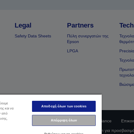
Legal
Partners
Tech
Safety Data Sheets
Πύλη συνεργατών της
Τεχνολο
Epson
θερμότ
LPGA
Precisi
Τεχνολο
Πρωτοπ
τεχνολο
Βιώσιμε
εύουμε
Αποδοχή όλων των cookies
ης και να
ν από
ωσης,
Απόρριψη όλων
φοριών Ιδιωτικού Απορρήτου
EU Data Act Compliance
Επικοι
οφορίες σχετικά με τα cookie
Δέσμευση της Epson για προσβασιμ