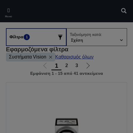
Skip
to
Αναζ
main
Μενού
content
Ταξινόμηση κατά:
Φίλτρα
1
Εφαρμοζόμενα φίλτρα
Συστήματα Vision
Καθαρισμός όλων
1
2
3
Μετάβαση
Μετάβαση
Εμφάνιση 1 - 15 από 41 αντικείμενα
στην
στην
προηγούμενη
επόμενη
σελίδα
σελίδα