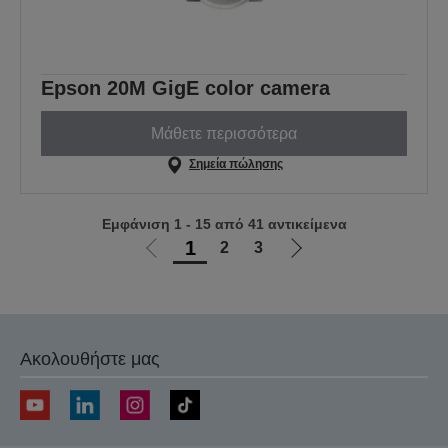
Epson 20M GigE color camera
Μάθετε περισσότερα
Σημεία πώλησης
Εμφάνιση 1 - 15 από 41 αντικείμενα
1
2
3
Μετάβαση
Μετάβαση
στην
στην
προηγούμενη
επόμενη
σελίδα
σελίδα
Ακολουθήστε μας