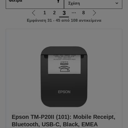
Φίλτρα
3
1
2
⋯
8
Μετάβαση
Μετάβαση
Εμφάνιση 31 - 45 από 108 αντικείμενα
στην
στην
προηγούμενη
επόμενη
σελίδα
σελίδα
Epson TM-P20II (101): Mobile Receipt,
Bluetooth, USB-C, Black, EMEA