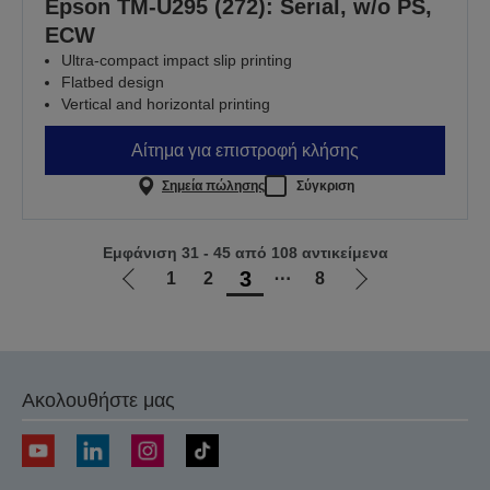
Epson TM-U295 (272): Serial, w/o PS,
ECW
Ultra-compact impact slip printing
Flatbed design
Vertical and horizontal printing
Αίτημα για επιστροφή κλήσης
Σημεία πώλησης
Σύγκριση
Εμφάνιση 31 - 45 από 108 αντικείμενα
3
1
2
⋯
8
Μετάβαση
Μετάβαση
στην
στην
προηγούμενη
επόμενη
σελίδα
σελίδα
Ακολουθήστε μας