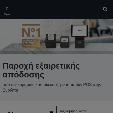
Skip
to
Αναζ
main
Μενού
content
Παροχή εξαιρετικής
απόδοσης
από τον κορυφαίο κατασκευαστή εκτυπωτών POS στην
Ευρώπη
Ταξινόμηση κατά: