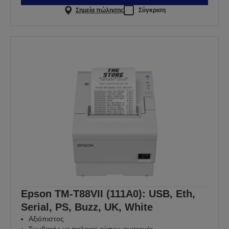
Σημεία πώλησης
Σύγκριση
Epson TM-T88VII (111A0): USB, Eth,
Serial, PS, Buzz, UK, White
Αξιόπιστος