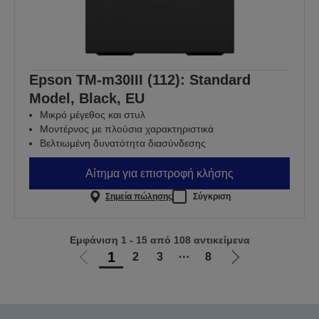
Epson TM-m30III (112): Standard
Model, Black, EU
Μικρό μέγεθος και στυλ
Μοντέρνος με πλούσια χαρακτηριστικά
Βελτιωμένη δυνατότητα διασύνδεσης
Αίτημα για επιστροφή κλήσης
Σημεία πώλησης
Σύγκριση
Εμφάνιση 1 - 15 από 108 αντικείμενα
1
2
3
⋯
8
Μετάβαση
Μετάβαση
στην
στην
προηγούμενη
επόμενη
σελίδα
σελίδα