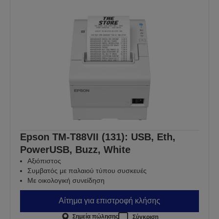
Epson TM-T88VII (131): USB, Eth,
PowerUSB, Buzz, White
Αξιόπιστος
Συμβατός με παλαιού τύπου συσκευές
Με οικολογική συνείδηση
Αίτημα για επιστροφή κλήσης
Σημεία πώλησης
Σύγκριση