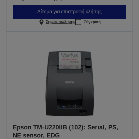
Αίτημα για επιστροφή κλήσης
Σημεία πώλησης
Σύγκριση
Epson TM-U220IIB (102): Serial, PS,
NE sensor, EDG