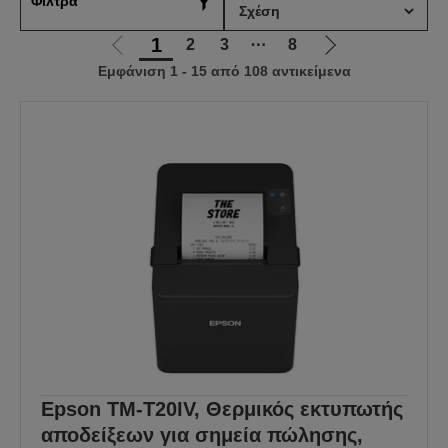
Φίλτρα
1
2
3
⋯
8
Μετάβαση
Μετάβαση
Εμφάνιση 1 - 15 από 108 αντικείμενα
στην
στην
προηγούμενη
επόμενη
σελίδα
σελίδα
Epson TM-T20IV, Θερμικός εκτυπωτής
αποδείξεων για σημεία πώλησης,