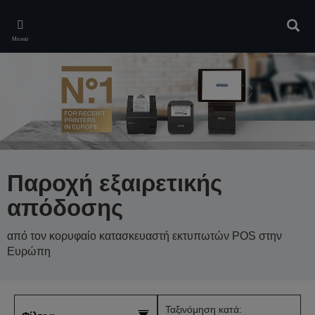
Skip
to
Αναζ
main
Μενού
content
Παροχή εξαιρετικής
απόδοσης
από τον κορυφαίο κατασκευαστή εκτυπωτών POS στην
Ευρώπη
Ταξινόμηση κατά: