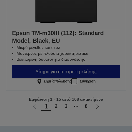
Epson TM-m30III (112): Standard
Model, Black, EU
Μικρό μέγεθος και στυλ
Μοντέρνος με πλούσια χαρακτηριστικά
Βελτιωμένη δυνατότητα διασύνδεσης
Αίτημα για επιστροφή κλήσης
Σημεία πώλησης
Σύγκριση
Εμφάνιση 1 - 15 από 108 αντικείμενα
1
2
3
⋯
8
Μετάβαση
Μετάβαση
στην
στην
προηγούμενη
επόμενη
σελίδα
σελίδα