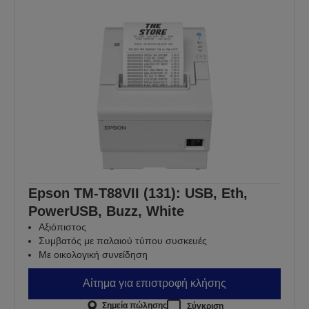
Epson TM-T88VII (131): USB, Eth,
PowerUSB, Buzz, White
Αξιόπιστος
Συμβατός με παλαιού τύπου συσκευές
Με οικολογική συνείδηση
Αίτημα για επιστροφή κλήσης
Σημεία πώλησης
Σύγκριση