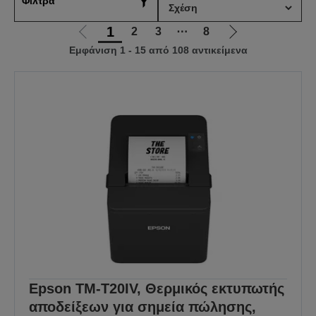
Φίλτρα
1
2
3
⋯
8
Μετάβαση
Μετάβαση
Εμφάνιση 1 - 15 από 108 αντικείμενα
στην
στην
προηγούμενη
επόμενη
σελίδα
σελίδα
Epson TM-T20IV, Θερμικός εκτυπωτής
αποδείξεων για σημεία πώλησης,