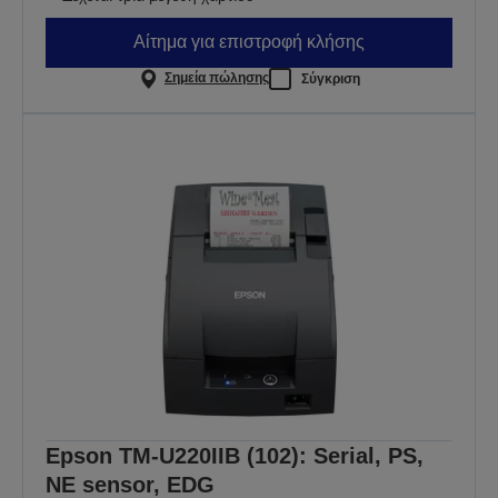
Αίτημα για επιστροφή κλήσης
Σημεία πώλησης
Σύγκριση
Epson TM-U220IIB (102): Serial, PS,
NE sensor, EDG