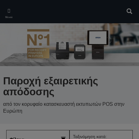
Skip
to
Αναζ
main
Μενού
content
Παροχή εξαιρετικής
απόδοσης
από τον κορυφαίο κατασκευαστή εκτυπωτών POS στην
Ευρώπη
Ταξινόμηση κατά: