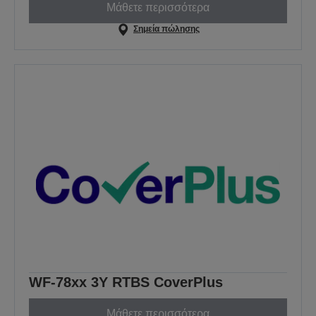
Μάθετε περισσότερα
Σημεία πώλησης
WF-78xx 3Y RTBS CoverPlus
Μάθετε περισσότερα