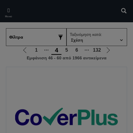
Skip
to
Αναζ
main
Μενού
content
Ταξινόμηση κατά:
Φίλτρα
4
1
⋯
5
6
⋯
132
Μετάβαση
Μετάβαση
Εμφάνιση 46 - 60 από 1966 αντικείμενα
στην
στην
προηγούμενη
επόμενη
σελίδα
σελίδα