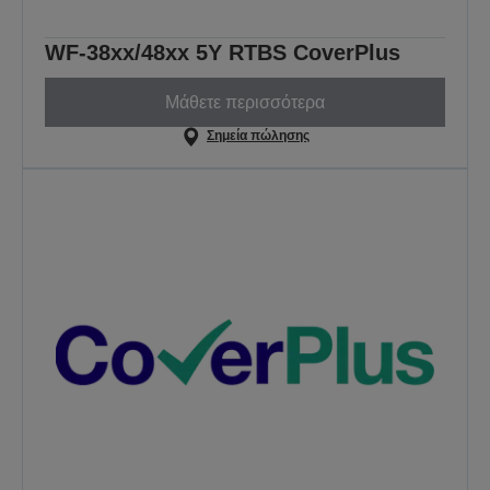
WF-38xx/48xx 5Y RTBS CoverPlus
Μάθετε περισσότερα
Σημεία πώλησης