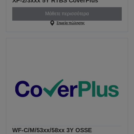
XP-2/3xxx 5Y RTBS CoverPlus
Μάθετε περισσότερα
Σημεία πώλησης
WF-C/M/53xx/58xx 3Y OSSE