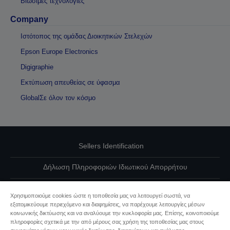
Βιώσιμες τεχνολογίες
Company
Ιστότοπος της ομάδας Διοικητικών Στελεχών
Epson Europe Electronics
Digigraphie
Εκτύπωση απευθείας σε ύφασμα
GlobalΣε όλον τον κόσμο
Sellers Identification
Δήλωση Πληροφοριών Ιδιωτικού Απορρήτου
EU Data Act Compliance
Χρησιμοποιούμε cookies ώστε η τοποθεσία μας να λειτουργεί σωστά, να
εξατομικεύουμε περιεχόμενο και διαφημίσεις, να παρέχουμε λειτουργίες μέσων
Επικοινωνήστε μαζί μας για τα δεδομένα σας
κοινωνικής δικτύωσης και να αναλύουμε την κυκλοφορία μας. Επίσης, κοινοποιούμε
πληροφορίες σχετικά με την από μέρους σας χρήση της τοποθεσίας μας στους